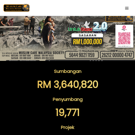
Sumbangan
RM 3,640,820
Penyumbang
19,771
Projek