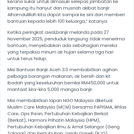
kerana sukar untuk dimasuki selepas jambatan ke
kampung itu hanyut dan musnah akibat banjir.
Alhamdulillah kita dapat sampai ke sini dan memberi
bantuan kepada lebih 100 keluarga,” katanya.
Ketika peringkat awal,banjir melanda pada 27
November 2025, penduduk langsung tidak menerima
bantuan, menyebabkan ada sebahagian mereka
yang terpaksa minum air hujan selama tiga hari
untuk terus hidup.
Misi Bantuan Banjir Aceh 3.0 membabitkan agihan
pelbagai barangan makanan, air bersih dan kit
ibadah yang keseluruhan bernilai RM450,000 untuk
manfaat kira-kira 5,000 mangsa banjir.
Misi membabitkan lapan NGO Malaysia diketuai
Muslim Care Malaysia (MCM) bersama PAPISMA, Ikhlas
Care, Ops Ihsan, Pertubuhan Kebajikan Berkat
(Berkat), Harmoni Prihatin Malaysia (HPM),
Pertubuhan Kebajikan Ilmu & Amal Selangor (Geng
Talaqqi) dan Pertubuhan Jariah Qaseh (PJQ).