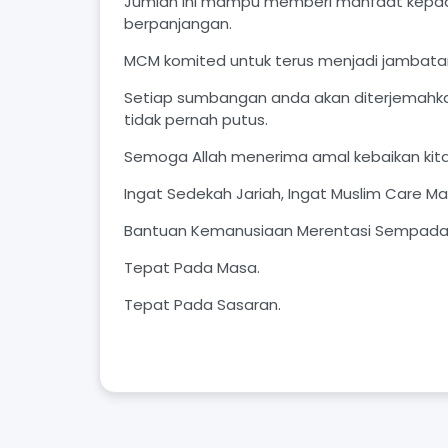
Jumlah ini mampu memberi manfaat kepada 
berpanjangan.
MCM komited untuk terus menjadi jambatan 
Setiap sumbangan anda akan diterjemah
tidak pernah putus.
Semoga Allah menerima amal kebaikan kita
Ingat Sedekah Jariah, Ingat Muslim Care Mal
Bantuan Kemanusiaan Merentasi Sempada
Tepat Pada Masa.
Tepat Pada Sasaran.