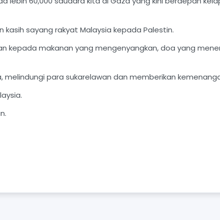
lebih 60,000 saudara kita di Gaza yang kini berdepan ke
kasih sayang rakyat Malaysia kepada Palestin.
kan kepada makanan yang mengenyangkan, doa yang menen
, melindungi para sukarelawan dan memberikan kemenangan
aysia.
n.