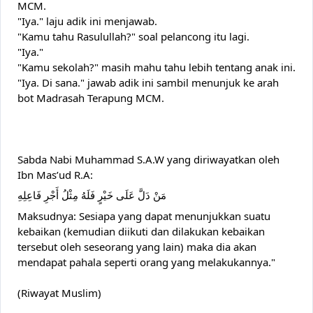
MCM. 
"Iya." laju adik ini menjawab.
"Kamu tahu Rasulullah?" soal pelancong itu lagi.
"Iya." 
"Kamu sekolah?" masih mahu tahu lebih tentang anak ini.
"Iya. Di sana." jawab adik ini sambil menunjuk ke arah 
bot Madrasah Terapung MCM.
Sabda Nabi Muhammad S.A.W yang diriwayatkan oleh 
Ibn Mas’ud R.A:
مَنْ دَلَّ عَلَى خَيْرٍ فَلَهُ مِثْلُ أَجْرِ فَاعِلِهِ
Maksudnya: Sesiapa yang dapat menunjukkan suatu 
kebaikan (kemudian diikuti dan dilakukan kebaikan 
tersebut oleh seseorang yang lain) maka dia akan 
mendapat pahala seperti orang yang melakukannya."
(Riwayat Muslim) 