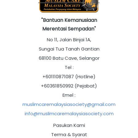
"Bantuan Kemanusiaan
Merentasi Sempadan"
No 11, Jalan Binjai 1A,
Sungai Tua Tanah Gantian
68100 Batu Cave, Selangor
Tel :
+601110871087 (Hotline)
+60361850992 (Pejabat)
Emel :
muslimcaremalaysiasociety@gmail.com
info@muslimcaremalaysiasociety.com
Pasukan Kami
Terma & Syarat